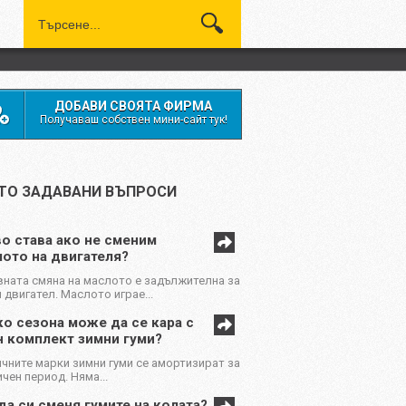
ДОБАВИ СВОЯТА ФИРМА
Получаваш собствен мини-сайт тук!
ТО ЗАДАВАНИ ВЪПРОСИ
о става ако не сменим
ото на двигателя?
ната смяна на маслото е задължителна за
 двигател. Маслото играе...
о сезона може да се кара с
н комплект зимни гуми?
чните марки зимни гуми се амортизират за
чен период. Няма...
да си сменя гумите на колата?