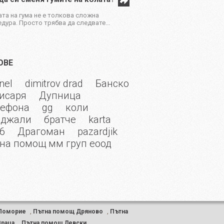
та на гума не е толкова сложна
дура. Просто трябва да следвате...
ОВЕ
nel
dimitrov drad
Банско
исаря
Дупница
лефона
gg
коли
рджали
братче
karta
6
Драгоман
pazardjik
на помощ мм груп еоод
Поморие
,
Пътна помощ Дряново
,
Пътна
Враца
,
Пътна помощ Левски