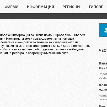
ФИРМИ
ИНФОРМАЦИЯ
РЕГИОНИ
ТИПОВЕ
 повече информация за Пътна помощ Провадия? • Съвсем
ия • Ние предлагаме и извършваме пътна помощ и
полагаме с най-добрата техника за извършавнето на
нсултация на място на авариралото МПС. • Скоро всички тези
омобилите ни са напълно оборудвани с всички необходими
ЧЕС
ионално реагиране според нуждите на клиента.
Какв
масл
Редов
всеки
Колк
еди
Разли
разли
Как 