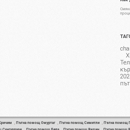
Смяна
проце
ТАГ
cha
Х
Те
къ
202
път
Кричим
,
Пътна помощ Омуртаг
,
Пътна помощ Симитли
,
Пътна помощ 
 Сунгурларе
,
Пътна помощ Бяла
,
Пътна помощ Видин
,
Пътна помощ 