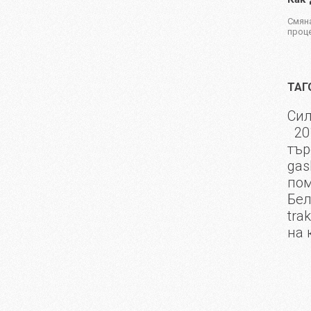
Смяна
проце
ТАГ
Сил
20
тър
gas
пом
Бел
tra
на 