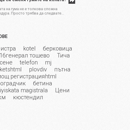
та на гума не е толкова сложна
дура. Просто трябва да следвате...
ОВЕ
истра
kotel
берковица
16генерал тошево
Тича
сене
telefon
mj
ketshtml
plovdiv
пътна
ощ регистрацияhtml
оградчик
бетина
kiyiskata magistrala
Цени
км
кюстендил