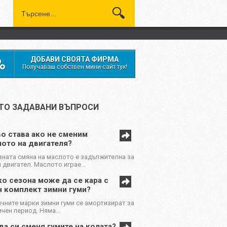
ДОБАВИ СВОЯТА ФИРМА
Получаваш собствен мини-сайт тук!
ТО ЗАДАВАНИ ВЪПРОСИ
о става ако не сменим
ото на двигателя?
ната смяна на маслото е задължителна за
 двигател. Маслото играе...
о сезона може да се кара с
н комплект зимни гуми?
чните марки зимни гуми се амортизират за
чен период. Няма...
да си сменя гумите на колата?