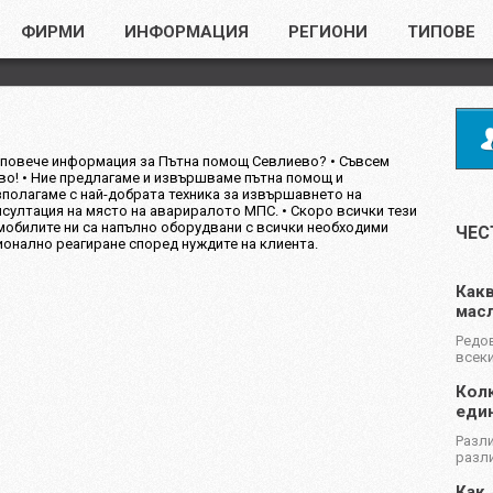
ФИРМИ
ИНФОРМАЦИЯ
РЕГИОНИ
ТИПОВЕ
 повече информация за Пътна помощ Севлиево? • Съвсем
о! • Ние предлагаме и извършваме пътна помощ и
полагаме с най-добрата техника за извършавнето на
нсултация на място на авариралото МПС. • Скоро всички тези
омобилите ни са напълно оборудвани с всички необходими
ЧЕС
ионално реагиране според нуждите на клиента.
Какв
масл
Редов
всеки
Колк
еди
Разли
разли
Как 