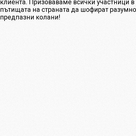
клиента. Призоваваме всички участници в
пътищата на страната да шофират разумно 
предпазни колани!