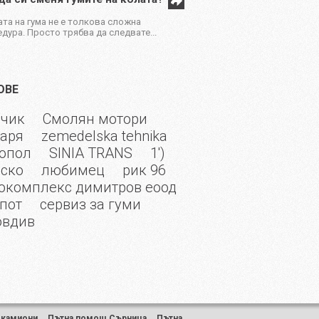
та на гума не е толкова сложна
дура. Просто трябва да следвате...
ОВЕ
лчик
Смолян мотори
аря
zemedelska tehnika
опол
SINIA TRANS
1')
ско
любимец
рик 96
окомплекс димитров еоод
пот
сервиз за гуми
овдив
 камиони
,
Пътна помощ Сърница
,
Пътна