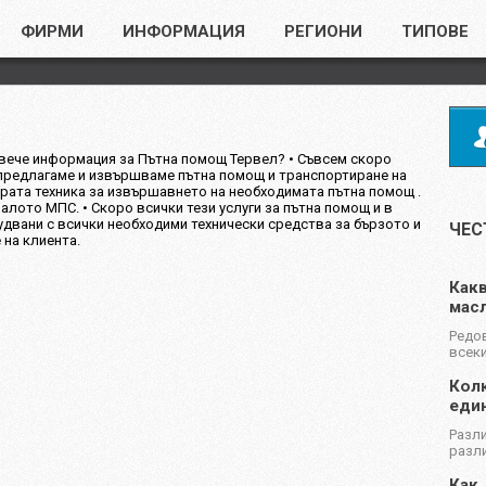
ФИРМИ
ИНФОРМАЦИЯ
РЕГИОНИ
ТИПОВЕ
вече информация за Пътна помощ Тервел? • Съвсем скоро
 предлагаме и извършваме пътна помощ и транспортиране на
рата техника за извършавнето на необходимата пътна помощ .
алото МПС. • Скоро всички тези услуги за пътна помощ и в
удвани с всички необходими технически средства за бързото и
ЧЕС
на клиента.
Какв
масл
Редов
всеки
Колк
еди
Разли
разли
Как 