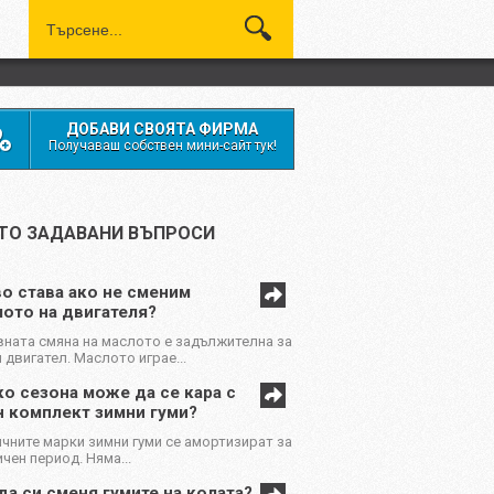
ДОБАВИ СВОЯТА ФИРМА
Получаваш собствен мини-сайт тук!
ТО ЗАДАВАНИ ВЪПРОСИ
о става ако не сменим
ото на двигателя?
ната смяна на маслото е задължителна за
 двигател. Маслото играе...
о сезона може да се кара с
н комплект зимни гуми?
чните марки зимни гуми се амортизират за
чен период. Няма...
да си сменя гумите на колата?