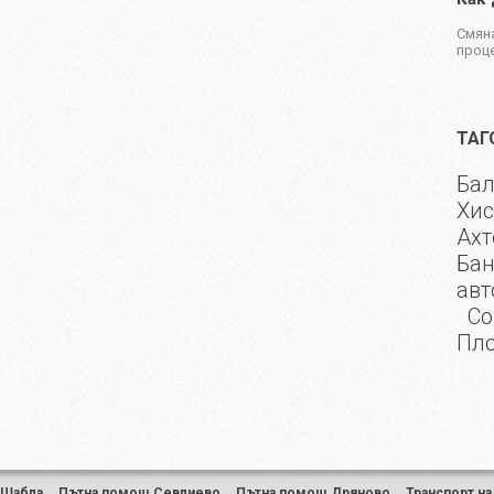
Смяна
проце
ТАГ
Ба
Хис
Ахт
Бан
авт
Со
Пл
 Шабла
,
Пътна помощ Севлиево
,
Пътна помощ Дряново
,
Транспорт на