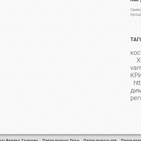
Смяна
проце
ТАГ
кос
Х
var
КР
htt
дим
рег
ощ Велико Търново
,
Пътна помощ Трън
,
Пътна помощ атв
,
Пътна по