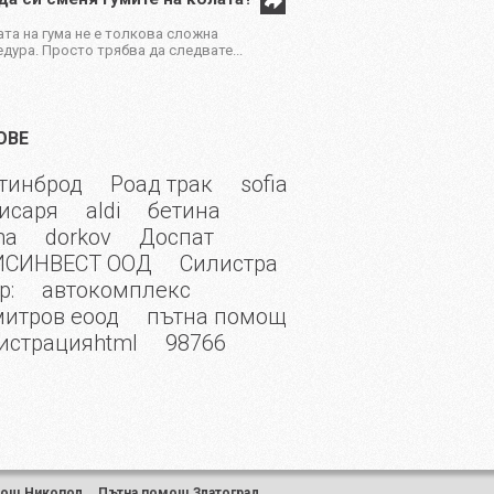
та на гума не е толкова сложна
дура. Просто трябва да следвате...
ОВЕ
тинброд
Роад трак
sofia
исаря
aldi
бетина
na
dorkov
Доспат
ИСИНВЕСТ ООД
Силистра
p:
автокомплекс
итров еоод
пътна помощ
истрацияhtml
98766
мощ Никопол
,
Пътна помощ Златоград
,