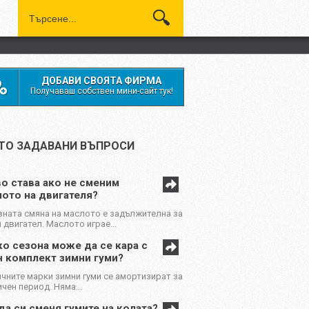
ДОБАВИ СВОЯТА ФИРМА
Получаваш собствен мини-сайт тук!
ТО ЗАДАВАНИ ВЪПРОСИ
о става ако не сменим
ото на двигателя?
ната смяна на маслото е задължителна за
 двигател. Маслото играе...
о сезона може да се кара с
н комплект зимни гуми?
чните марки зимни гуми се амортизират за
чен период. Няма...
да си сменя гумите на колата?