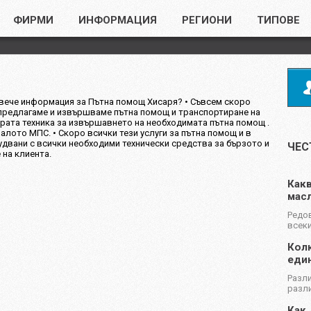
ФИРМИ
ИНФОРМАЦИЯ
РЕГИОНИ
ТИПОВЕ
вече информация за Пътна помощ Хисаря? • Съвсем скоро
 предлагаме и извършваме пътна помощ и транспортиране на
рата техника за извършавнето на необходимата пътна помощ .
алото МПС. • Скоро всички тези услуги за пътна помощ и в
удвани с всички необходими технически средства за бързото и
ЧЕС
на клиента.
Какв
масл
Редов
всеки
Колк
еди
Разли
разли
Как 