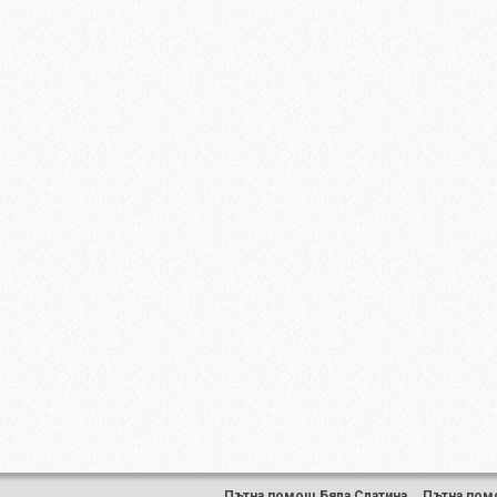
Пътна помощ Бяла Слатина
,
Пътна пом